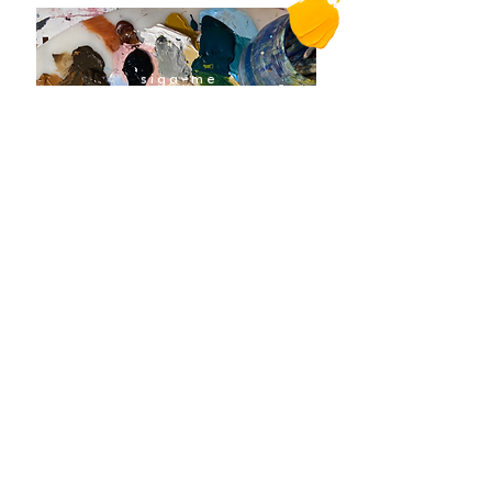
siga-me
@flaviabraunart
TERMOS E CONDIÇÕES
CONTATO
COLABORADORES
POLÍTICA DE TROCA