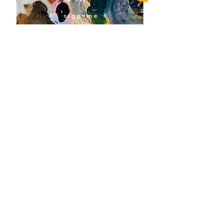
siga-me
@flaviabraunart
TERMOS E CONDIÇÕES
CONTATO
COLABORADORES
POLÍTICA DE TROCA
FAQS